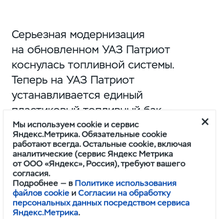
Серьезная модернизация
на обновленном УАЗ Патриот
коснулась топливной системы.
Теперь на УАЗ Патриот
устанавливается единый
пластиковый топливный бак
с пластиковой наливной
Мы используем cookie и сервис
Яндекс.Метрика. Обязательные cookie
горловиной.
работают всегда. Остальные cookie, включая
аналитические (сервис Яндекс Метрика
от ООО «Яндекс», Россия), требуют вашего
согласия.
Подробнее — в
Политике использования
Объем топливного бака, л
68±2
файлов cookie
и
Согласии на обработку
персональных данных посредством сервиса
Яндекс.Метрика
.