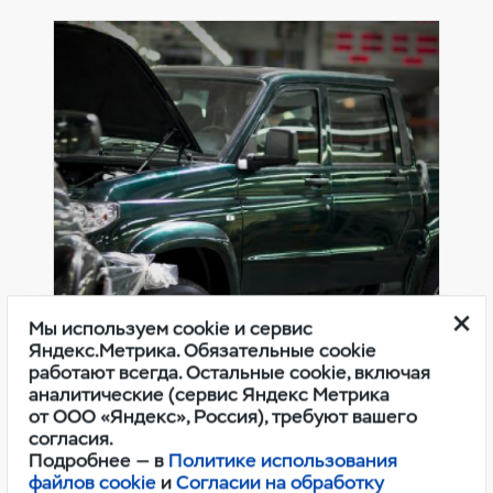
Мы используем cookie и сервис
Яндекс.Метрика. Обязательные cookie
Оригинальные расходные
работают всегда. Остальные cookie, включая
материалы УАЗ
аналитические (сервис Яндекс Метрика
от ООО «Яндекс», Россия), требуют вашего
согласия.
Подробнее — в
Политике использования
файлов cookie
и
Согласии на обработку