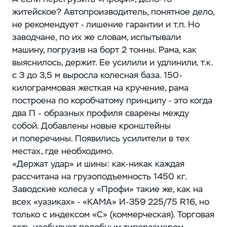
житейское? Автопроизводитель, понятное дело,
не рекомендует - лишение гарантии и т.п. Но
заводчане, по их же словам, испытывали
машину, погрузив на борт 2 тонны. Рама, как
выяснилось, держит. Ее усилили и удлинили, т.к.
с 3 до 3,5 м выросла колесная база. 150-
килограммовая жесткая на кручение, рама
построена по коробчатому принципу - это когда
два П - образных профиля сварены между
собой. Добавлены новые кронштейны
и поперечины. Появились усилители в тех
местах, где необходимо.
«Держат удар» и шины: как-никак каждая
рассчитана на грузоподъемность 1450 кг.
Заводские колеса у «Профи» такие же, как на
всех «уазиках» - «КАМА» И-359 225/75 R16, но
только с индексом «С» (коммерческая). Торговая
сеть изобилует подобным типоразмером,