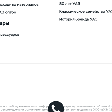
80 лет УАЗ
асходных материалов
Классическое семейство УА
АЗ оптом
История бренда УАЗ
уары
ксессуаров
исного обслуживания, носит информационный характер и не является публичной оф
о рекомендуемыми розничными ценами по расчетам производителя ( ООО «УАЗ» )