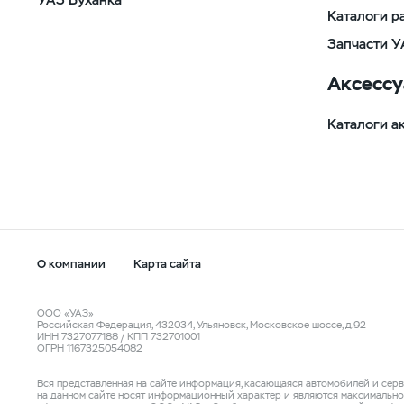
Каталоги р
Запчасти У
Аксесс
Каталоги а
О компании
Карта сайта
ООО «УАЗ»
Российская Федерация, 432034, Ульяновск, Московское шоссе, д.92
ИНН 7327077188 / КПП 732701001
ОГРН 1167325054082
Вся представленная на сайте информация, касающаяся автомобилей и серв
на данном сайте носят информационный характер и являются максимальн